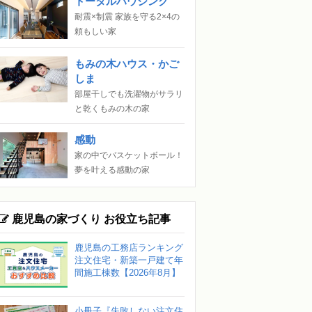
トータルハウジング
耐震×制震 家族を守る2×4の
頼もしい家
もみの木ハウス・かご
しま
部屋干しでも洗濯物がサラリ
と乾くもみの木の家
感動
家の中でバスケットボール！
夢を叶える感動の家
鹿児島の家づくり お役立ち記事
鹿児島の工務店ランキング
注文住宅・新築一戸建て年
間施工棟数【2026年8月】
小冊子『失敗しない注文住