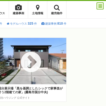
ウス
建築事例
土地情報
建売物件
325
810
件
モデルハウス
件
建築事例
件
国分展示場「黒を基調としたシックで家事楽が
叶う2階建ての家」(霧島市国分中央)
国分ハウジング 公式サイト