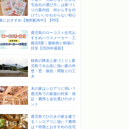
宅会社の選び方』は家づく
りの案内役 何から手を付
けていいかわからない初心
者におすすめ【無料配布中】【PR】
鹿児島のローコスト住宅お
すすめハウスメーカー・工
務店8選｜価格例と相場の
目安【2026年最新】
桜島の降灰と家づくり | 鹿
児島で火山灰に強い家の外
壁・窓・換気・間取りの工
夫
木の家はシロアリに弱い？
鹿児島での新築の対策・保
証・費用と会社選びのポイ
ント
鹿児島でひのきの家を建て
る！シロアリに強い？費用
は？特徴とおすすめの住宅