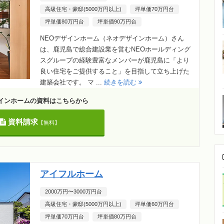
高級住宅・豪邸(5000万円以上)
坪単価70万円台
坪単価80万円台
坪単価90万円台
NEOデザインホーム（ネオデザインホーム）さん
は、鹿児島で総合建設業を営むNEOホールディング
スグループの経験豊富なメンバーが鹿児島に「より
良い住宅をご提供すること」を目指して立ち上げた
建築会社です。 マ ...
続きを読む
ザインホームの資料はこちらから
資料請求
【無料】
アイフルホーム
2000万円〜3000万円台
高級住宅・豪邸(5000万円以上)
坪単価60万円台
坪単価70万円台
坪単価80万円台