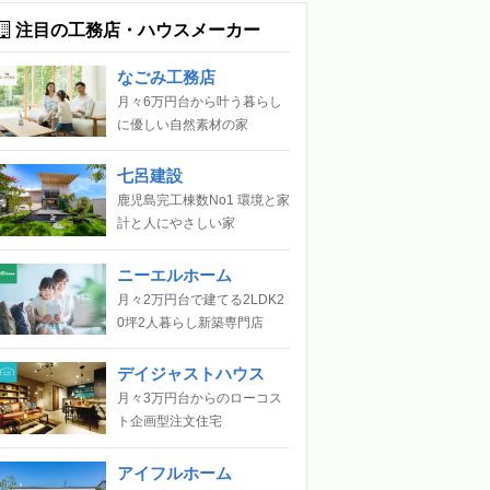
注目の工務店・ハウスメーカー
なごみ工務店
月々6万円台から叶う暮らし
に優しい自然素材の家
七呂建設
鹿児島完工棟数No1 環境と家
計と人にやさしい家
ニーエルホーム
月々2万円台で建てる2LDK2
0坪2人暮らし新築専門店
デイジャストハウス
月々3万円台からのローコス
ト企画型注文住宅
アイフルホーム