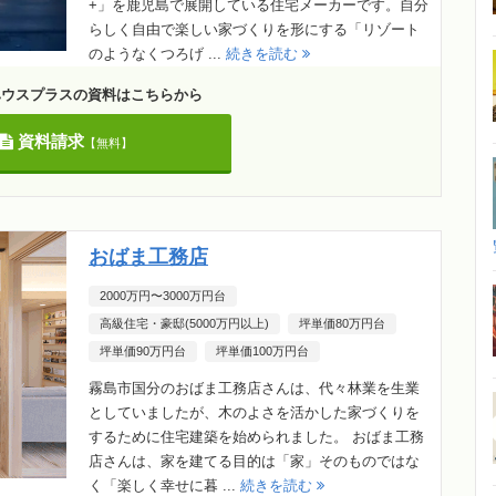
+」を鹿児島で展開している住宅メーカーです。自分
らしく自由で楽しい家づくりを形にする「リゾート
のようなくつろげ ...
続きを読む
ハウスプラスの資料はこちらから
資料請求
【無料】
おばま工務店
2000万円〜3000万円台
高級住宅・豪邸(5000万円以上)
坪単価80万円台
坪単価90万円台
坪単価100万円台
霧島市国分のおばま工務店さんは、代々林業を生業
としていましたが、木のよさを活かした家づくりを
するために住宅建築を始められました。 おばま工務
店さんは、家を建てる目的は「家」そのものではな
く「楽しく幸せに暮 ...
続きを読む