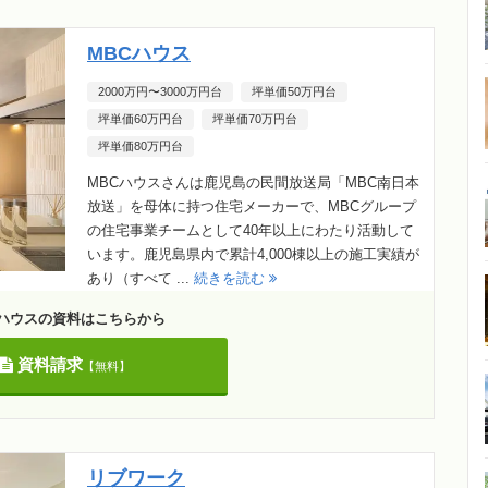
MBCハウス
2000万円〜3000万円台
坪単価50万円台
坪単価60万円台
坪単価70万円台
坪単価80万円台
MBCハウスさんは鹿児島の民間放送局「MBC南日本
放送」を母体に持つ住宅メーカーで、MBCグループ
の住宅事業チームとして40年以上にわたり活動して
います。鹿児島県内で累計4,000棟以上の施工実績が
あり（すべて ...
続きを読む
Cハウスの資料はこちらから
資料請求
【無料】
リブワーク