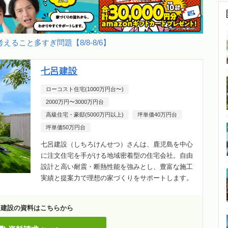
えること多すぎ問題【8/8-8/6】
七呂建設
ローコスト住宅(1000万円台〜)
2000万円〜3000万円台
高級住宅・豪邸(5000万円以上)
坪単価40万円台
坪単価50万円台
七呂建設（しちろけんせつ）さんは、鹿児島を中心
に注文住宅を手がける地域密着型の住宅会社。自由
設計と高い耐震・断熱性能を強みとし、豊富な施工
実績と提案力で理想の家づくりをサポートします。
呂建設の資料はこちらから