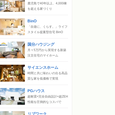
鹿児島で40年以上、4,000棟
を超える家づくり
BinO
「自遊に、くらす。」ライフ
スタイル提案型住宅 BinO
国分ハウジング
月々5万円から実現する新築
注文住宅のマイホーム
サイエンスホーム
時間と共に味わいの出る高品
質な家を低価格で実現
PGハウス
超耐震×完全自由設計×超ZEH
性能を圧倒的なコスパで
リブワーク