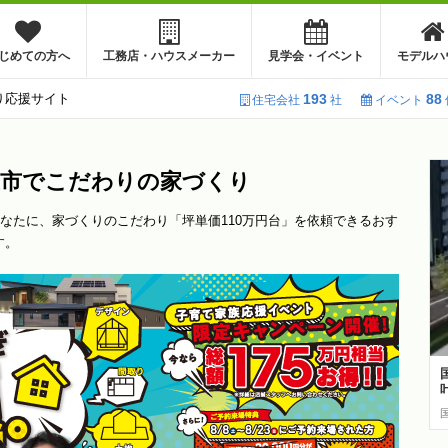
じめての方へ
工務店・ハウスメーカー
見学会・イベント
モデルハ
り応援サイト
193
88
住宅会社
社
イベント
鹿屋市でこだわりの家づくり
なたに、家づくりのこだわり「坪単価110万円台」を依頼できるおす
す。