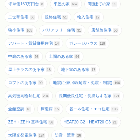
坪単価150万円台
平屋の家
3階建ての家
8
667
55
二世帯住宅
規格住宅
輸入住宅
66
51
12
狭小住宅
バリアフリー住宅
店舗兼住宅
105
31
56
アパート・賃貸併用住宅
ガレージハウス
14
119
中庭のある家
土間のある家
98
94
屋上テラスのある家
地下室のある家
18
17
ロフトのある家
地震に強い家(耐震・免震・制震)
99
190
高気密高断熱住宅
長期優良住宅・長持ちする家
204
121
全館空調
床暖房
省エネ住宅・エコ住宅
18
15
196
ZEH・ZEH+基準住宅
HEAT20 G2・HEAT20 G3
56
21
太陽光発電住宅
防音・遮音
124
26