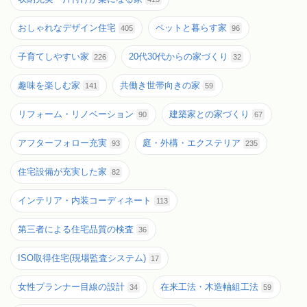
おしゃれなデザイン住宅
ペットと暮らす家
405
96
子育てしやすい家
20代30代からの家づくり
226
32
趣味を楽しむ家
共働き世帯向きの家
141
59
リフォーム・リノベーション
建築家との家づくり
90
67
アフターフォロー充実
庭・外構・エクステリア
93
235
住宅設備が充実した家
82
インテリア・内装コーディネート
113
第三者による住宅品質の検査
36
ISO取得住宅(現場監査システム)
17
女性プランナー目線の設計
在来工法・木造軸組工法
34
59