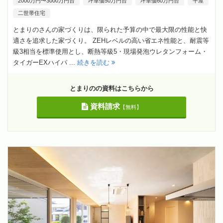
2000万円〜3000万円台
坪単価50万円台
坪単価60万円台
平屋
二世帯住宅
とまりのさんの家づくりは、限られた予算の中で最大限の性能と快
適さを追求した家づくり。 ZEHレベルの高い省エネ性能と、耐震等
級3相当を標準使用とし、断熱等級5・現場発泡ウレタンフォーム・
タイガーEXハイパ ...
続きを読む
とまりのの資料はこちらから
資料請求
【無料】