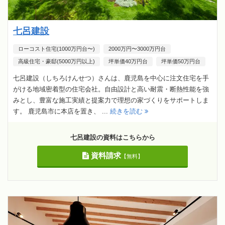
七呂建設
ローコスト住宅(1000万円台〜)
2000万円〜3000万円台
高級住宅・豪邸(5000万円以上)
坪単価40万円台
坪単価50万円台
七呂建設（しちろけんせつ）さんは、鹿児島を中心に注文住宅を手
がける地域密着型の住宅会社。自由設計と高い耐震・断熱性能を強
みとし、豊富な施工実績と提案力で理想の家づくりをサポートしま
す。 鹿児島市に本店を置き、 ...
続きを読む
七呂建設の資料はこちらから
資料請求
【無料】