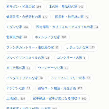
和モダン・和風の家
木の家・無垢材の家
189
303
健康住宅・自然素材の家
国産材・地元材の家
179
72
モダンな家
西海岸風・カリフォルニアスタイルの家
267
34
北欧風の家
ホテルライクな家
40
109
フレンチカントリー・南欧風の家
ナチュラルな家
27
153
ブルックリンスタイルの家
コンクリートの家
18
6
カフェ風の家
ヴィンテージな家
51
51
インダストリアルな家
ミッドセンチュリーの家
26
18
アジアンな家
住宅ローン相談・資金計画
12
125
土地探し
家事動線・家事が楽になる間取り
115
500
収納充実・片付けが楽になる家
413