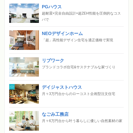
PGハウス
超耐震×完全自由設計×超ZEH性能を圧倒的なコス
パで
NEOデザインホーム
「超」高性能デザイン住宅を適正価格で実現
リブワーク
ブランドコラボ住宅&サステナブルな家づくり
デイジャストハウス
月々3万円台からのローコスト企画型注文住宅
なごみ工務店
月々6万円台から叶う暮らしに優しい自然素材の家