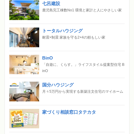
七呂建設
鹿児島完工棟数No1 環境と家計と人にやさしい家
トータルハウジング
耐震×制震 家族を守る2×4の頼もしい家
BinO
「自遊に、くらす。」ライフスタイル提案型住宅 B
inO
国分ハウジング
月々5万円から実現する新築注文住宅のマイホーム
家づくり相談窓口タテカタ