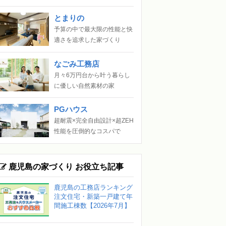
とまりの
予算の中で最大限の性能と快
適さを追求した家づくり
なごみ工務店
月々6万円台から叶う暮らし
に優しい自然素材の家
PGハウス
超耐震×完全自由設計×超ZEH
性能を圧倒的なコスパで
鹿児島の家づくり お役立ち記事
鹿児島の工務店ランキング
注文住宅・新築一戸建て年
間施工棟数【2026年7月】