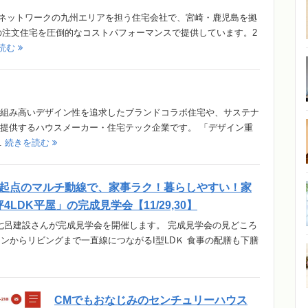
SEネットワークの九州エリアを担う住宅会社で、宮崎・鹿児島を拠
」の注文住宅を圧倒的なコストパフォーマンスで提供しています。2
読む
組み高いデザイン性を追求したブランドコラボ住宅や、サステナ
提供するハウスメーカー・住宅テック企業です。 「デザイン重
.
続きを読む
起点のマルチ動線で、家事ラク！暮らしやすい！家
LDK平屋」の完成見学会【11/29,30】
町にて七呂建設さんが完成見学会を開催します。 完成見学会の見どころ
ンからリビングまで一直線につながるI型LDＫ 食事の配膳も下膳
CMでもおなじみのセンチュリーハウス