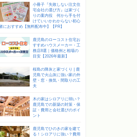
小冊子『失敗しない注文住
宅会社の選び方』は家づく
りの案内役 何から手を付
けていいかわからない初心
者におすすめ【無料配布中】【PR】
鹿児島のローコスト住宅お
すすめハウスメーカー・工
務店8選｜価格例と相場の
目安【2026年最新】
桜島の降灰と家づくり | 鹿
児島で火山灰に強い家の外
壁・窓・換気・間取りの工
夫
木の家はシロアリに弱い？
鹿児島での新築の対策・保
証・費用と会社選びのポイ
ント
鹿児島でひのきの家を建て
る！シロアリに強い？費用