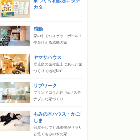
家づくり相談窓口タテ
カタ
感動
家の中でバスケットボール！
夢を叶える感動の家
ヤマサハウス
鹿児島の気候風土にあった家
づくりで地域No1
リブワーク
ブランドコラボ住宅&サステ
ナブルな家づくり
もみの木ハウス・かご
しま
部屋干しでも洗濯物がサラリ
と乾くもみの木の家