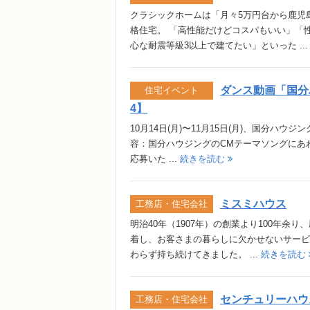
クラシックホームは「月々5万円台から鹿児
格住宅。 「高性能だけどコスパもいい」「
心な耐震等級3以上で建てたい」といった ..
ダンス動画「国分ハ
住宅イベント
4】
10月14日(月)〜11月15日(月)、国分ハ
容：国分ハウジングのCMテーマソングにあわ
応募いた ...
続きを読む
ミスミハウス
工務店・住宅会社
明治40年（1907年）の創業より100年余
着し、お客さまの暮らしに欠かせないサービ
わらず持ち続けてきました。 ...
続きを読む
センチュリーハウ
工務店・住宅会社