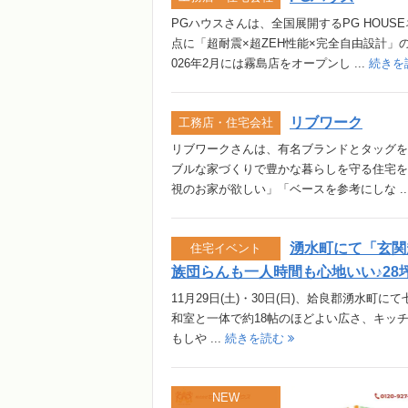
PGハウスさんは、全国展開するPG HOU
点に「超耐震×超ZEH性能×完全自由設計
026年2月には霧島店をオープンし ...
続きを
リブワーク
工務店・住宅会社
リブワークさんは、有名ブランドとタッグを
ブルな家づくりで豊かな暮らしを守る住宅を
視のお家が欲しい」「ベースを参考にしな ..
湧水町にて「玄関
住宅イベント
族団らんも一人時間も心地いい♪28坪4
11月29日(土)・30日(日)、姶良郡湧水
和室と一体で約18帖のほどよい広さ、キッチ
もしや ...
続きを読む
NEW