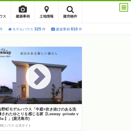
ウス
建築事例
土地情報
建売物件
325
810
件
モデルハウス
件
建築事例
件
吉野町モデルハウス「中庭×吹き抜けのある洗
練されたゆとりを感じる家【Leeway -private v
illa-】」(鹿児島市)
MBCハウス 公式サイト