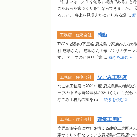
『住まいは「人生を創る」場所である』と考
こだわった家づくりを行なってきました。 
ること。 将来を見据えたゆとりある設 ...
続
感動
工務店・住宅会社
TVCM 感動の平屋編 鹿児島で家族みんな
社 感動さん。 感動さんの家づくりのテー
す。 テーマのとおり「家 ...
続きを読む
なごみ工務店
工務店・住宅会社
なごみ工務店は2021年度 鹿児島県の地域
ープの中でも自然素材の家づくりにこだわっ
なごみ工務店の家をYo ...
続きを読む
建築工房匠
工務店・住宅会社
鹿児島市宇宿に本社を構える建築工房匠さん
家づくりを行なっている鹿児島の工務店です