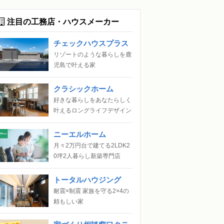
注目の工務店・ハウスメーカー
チェックハウスプラス
リゾートのような暮らしを鹿
児島で叶える家
クラシックホーム
好きな暮らしをあなたらしく
叶えるロングライフデザイン
ニーエルホーム
月々2万円台で建てる2LDK2
0坪2人暮らし新築専門店
トータルハウジング
耐震×制震 家族を守る2×4の
頼もしい家