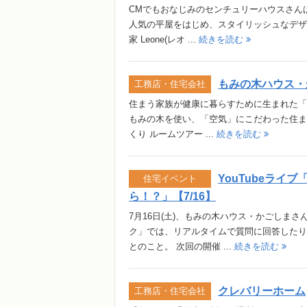
CMでもおなじみのセンチュリーハウスさんは
人気の平屋をはじめ、スタイリッシュなデザイン
家 Leone(レオ ...
続きを読む
もみの木ハウス・
工務店・住宅会社
住まう家族が健康に暮らすために生まれた「
もみの木を使い、「空気」にこだわった住ま
くり ルームツアー ...
続きを読む
YouTubeライ
住宅イベント
ら！？」【7/16】
7月16日(土)、もみの木ハウス・かごしまさ
ク」では、リアルタイムで質問に回答したり
とのこと。 次回の開催 ...
続きを読む
クレバリーホーム
工務店・住宅会社