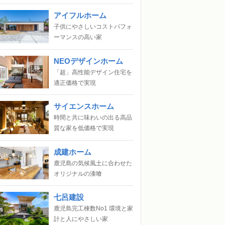
アイフルホーム
子供にやさしいコストパフォ
ーマンスの高い家
NEOデザインホーム
「超」高性能デザイン住宅を
適正価格で実現
サイエンスホーム
時間と共に味わいの出る高品
質な家を低価格で実現
成建ホーム
鹿児島の気候風土に合わせた
オリジナルの漆喰
七呂建設
鹿児島完工棟数No1 環境と家
計と人にやさしい家