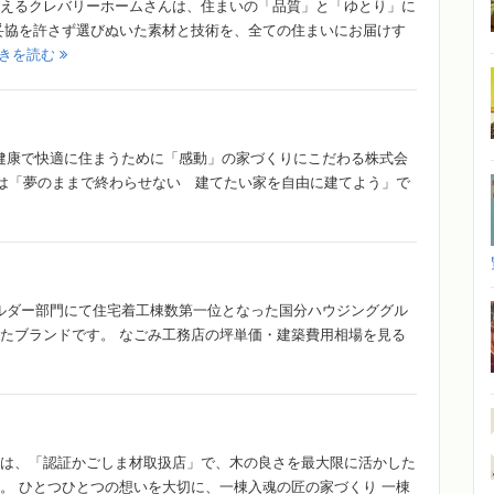
えるクレバリーホームさんは、住まいの「品質」と「ゆとり」に
妥協を許さず選びぬいた素材と技術を、全ての住まいにお届けす
きを読む
が健康で快適に住まうために「感動」の家づくりにこだわる株式会
マは「夢のままで終わらせない 建てたい家を自由に建てよう」で
ビルダー部門にて住宅着工棟数第一位となった国分ハウジンググル
たブランドです。 なごみ工務店の坪単価・建築費用相場を見る
は、「認証かごしま材取扱店」で、木の良さを最大限に活かした
。 ひとつひとつの想いを大切に、一棟入魂の匠の家づくり 一棟