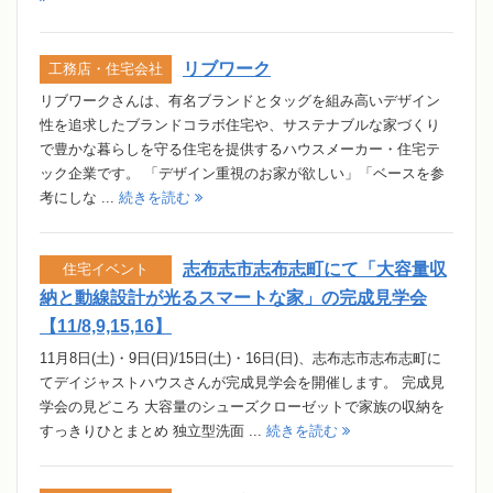
リブワーク
工務店・住宅会社
リブワークさんは、有名ブランドとタッグを組み高いデザイン
性を追求したブランドコラボ住宅や、サステナブルな家づくり
で豊かな暮らしを守る住宅を提供するハウスメーカー・住宅テ
ック企業です。 「デザイン重視のお家が欲しい」「ベースを参
考にしな ...
続きを読む
志布志市志布志町にて「大容量収
住宅イベント
納と動線設計が光るスマートな家」の完成見学会
【11/8,9,15,16】
11月8日(土)・9日(日)/15日(土)・16日(日)、志布志市志布志町に
てデイジャストハウスさんが完成見学会を開催します。 完成見
学会の見どころ 大容量のシューズクローゼットで家族の収納を
すっきりひとまとめ 独立型洗面 ...
続きを読む