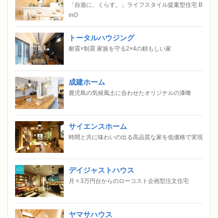
「自遊に、くらす。」ライフスタイル提案型住宅 B
inO
トータルハウジング
耐震×制震 家族を守る2×4の頼もしい家
成建ホーム
鹿児島の気候風土に合わせたオリジナルの漆喰
サイエンスホーム
時間と共に味わいの出る高品質な家を低価格で実現
デイジャストハウス
月々3万円台からのローコスト企画型注文住宅
ヤマサハウス