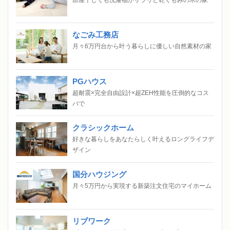
なごみ工務店
月々6万円台から叶う暮らしに優しい自然素材の家
PGハウス
超耐震×完全自由設計×超ZEH性能を圧倒的なコス
パで
クラシックホーム
好きな暮らしをあなたらしく叶えるロングライフデ
ザイン
国分ハウジング
月々5万円から実現する新築注文住宅のマイホーム
リブワーク