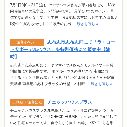
7月1日(水)～31日(金)、ヤマサハウスさんが県内各地にて「18棟
同時住まいの見学会」を開催中です。 見学会3つのポイント 具
体的な計画がなくても大丈夫！考え始めの方にもおすすめ 最短3
0分のご案内も受付中！ご家族のお出 ...
続きを読む
志布志市志布志町にて「ラ・コー
住宅イベント
ト安楽モデルハウス」を特別価格にて販売中【随
時】
志布志市志布志町にて、ヤマサハウスさんがモデルハウスを特
別価格にて販売中です。 モデルハウスの見どころ 南側に面した
「明るさ」と「開放感」のあるリビング 水廻りをまとめた家事
楽動線 重厚感のあるブラックの外壁に木目軒 ...
続きを読む
チェックハウスプラス
工務店・住宅会社
チェックハウスプラス鹿児島さんは、アトリエ建築家とつくる
デザイン住宅ブランド「CHECK HOUSE+」を鹿児島で展開して
いる住宅メーカーです。自分らしく自由で楽しい家づくりを形