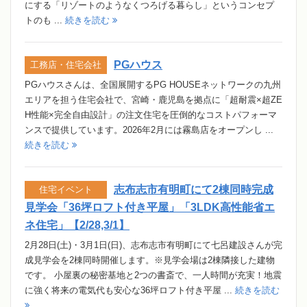
にする「リゾートのようなくつろげる暮らし」というコンセプ
トのも ...
続きを読む
PGハウス
工務店・住宅会社
PGハウスさんは、全国展開するPG HOUSEネットワークの九州
エリアを担う住宅会社で、宮崎・鹿児島を拠点に「超耐震×超ZE
H性能×完全自由設計」の注文住宅を圧倒的なコストパフォーマ
ンスで提供しています。2026年2月には霧島店をオープンし ...
続きを読む
志布志市有明町にて2棟同時完成
住宅イベント
見学会「36坪ロフト付き平屋」「3LDK高性能省エ
ネ住宅」【2/28,3/1】
2月28日(土)・3月1日(日)、志布志市有明町にて七呂建設さんが完
成見学会を2棟同時開催します。※見学会場は2棟隣接した建物
です。 小屋裏の秘密基地と2つの書斎で、一人時間が充実！地震
に強く将来の電気代も安心な36坪ロフト付き平屋 ...
続きを読む