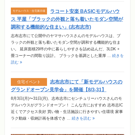
ラコート安楽 BASICモデルハウ
モデルハウス・住宅展示場
ス 平屋「ブラックの外観と落ち着いたモダン空間が
調和する機能的な住まい」(志布志市)
志布志市にて公開中のヤマサハウスさんのモデルハウスは、ブ
ラックの外観と落ち着いたモダン空間が調和する機能的な住ま
い。 延床面積29坪の中に暮らしやすさを詰め込んだ、3LDK +
畳コーナーの間取り設計。 ブラックを基調とした重厚 ...
続きを
読む
志布志市にて「新モデルハウスの
住宅イベント
グランドオープン見学会」を開催【8/3-31】
8月3日(月)〜31日(月)、志布志市にセンチュリーハウスさんのモ
デルハウスがグランドオープン！ こんな方におすすめ 志布志IC
近くでアクセス良好 買い物・生活施設に行きやすい住環境 家事
ラク動線・収納計画を体感でき ...
続きを読む