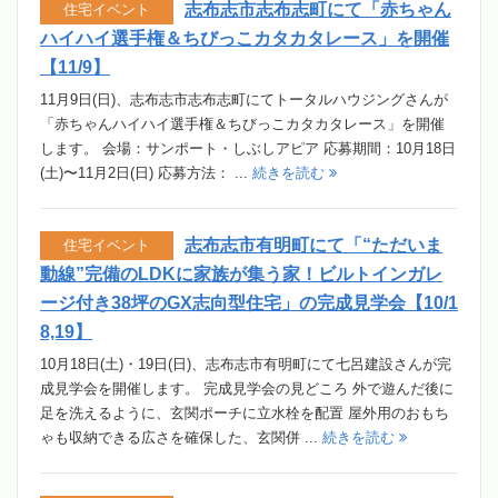
志布志市志布志町にて「赤ちゃん
住宅イベント
ハイハイ選手権＆ちびっこカタカタレース」を開催
【11/9】
11月9日(日)、志布志市志布志町にてトータルハウジングさんが
「赤ちゃんハイハイ選手権＆ちびっこカタカタレース」を開催
します。 会場：サンポート・しぶしアピア 応募期間：10月18日
(土)〜11月2日(日) 応募方法： ...
続きを読む
志布志市有明町にて「“ただいま
住宅イベント
動線”完備のLDKに家族が集う家！ビルトインガレ
ージ付き38坪のGX志向型住宅」の完成見学会【10/1
8,19】
10月18日(土)・19日(日)、志布志市有明町にて七呂建設さんが完
成見学会を開催します。 完成見学会の見どころ 外で遊んだ後に
足を洗えるように、玄関ポーチに立水栓を配置 屋外用のおもち
ゃも収納できる広さを確保した、玄関併 ...
続きを読む