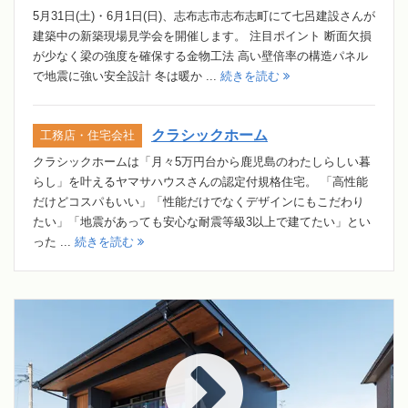
5月31日(土)・6月1日(日)、志布志市志布志町にて七呂建設さんが
建築中の新築現場見学会を開催します。 注目ポイント 断面欠損
が少なく梁の強度を確保する金物工法 高い壁倍率の構造パネル
で地震に強い安全設計 冬は暖か ...
続きを読む
クラシックホーム
工務店・住宅会社
クラシックホームは「月々5万円台から鹿児島のわたしらしい暮
らし」を叶えるヤマサハウスさんの認定付規格住宅。 「高性能
だけどコスパもいい」「性能だけでなくデザインにもこだわり
たい」「地震があっても安心な耐震等級3以上で建てたい」とい
った ...
続きを読む