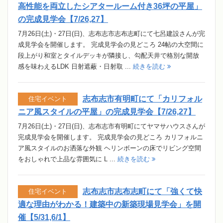
高性能を両立したシアタールーム付き36坪の平屋」
の完成見学会【7/26,27】
7月26日(土)・27日(日)、志布志市志布志町にて七呂建設さんが完
成見学会を開催します。 完成見学会の見どころ 24帖の大空間に
段上がり和室とタイルデッキが隣接し、勾配天井で格別な開放
感を味わえるLDK 日射遮蔽・日射取 ...
続きを読む
志布志市有明町にて「カリフォル
住宅イベント
ニア風スタイルの平屋」の完成見学会【7/26,27】
7月26日(土)・27日(日)、志布志市有明町にてヤマサハウスさんが
完成見学会を開催します。 完成見学会の見どころ カリフォルニ
ア風スタイルのお洒落な外観 ヘリンボーンの床でリビング空間
をおしゃれで上品な雰囲気に L ...
続きを読む
志布志市志布志町にて「強くて快
住宅イベント
適な理由がわかる！建築中の新築現場見学会」を開
催【5/31,6/1】