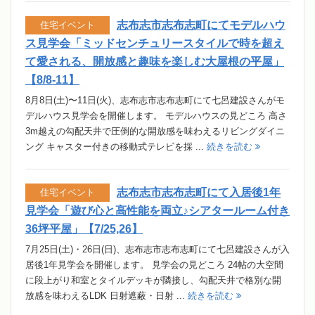
志布志市志布志町にてモデルハウ
住宅イベント
ス見学会「ミッドセンチュリースタイルで時を超え
て愛される、開放感と趣味を楽しむ大屋根の平屋」
【8/8-11】
8月8日(土)〜11日(火)、志布志市志布志町にて七呂建設さんがモ
デルハウス見学会を開催します。 モデルハウスの見どころ 高さ
3m越えの勾配天井で圧倒的な開放感を味わえるリビングダイニ
ング キャスター付きの移動式テレビを採 ...
続きを読む
志布志市志布志町にて入居後1年
住宅イベント
見学会「遊び心と高性能を両立♪シアタールーム付き
36坪平屋」【7/25,26】
7月25日(土)・26日(日)、志布志市志布志町にて七呂建設さんが入
居後1年見学会を開催します。 見学会の見どころ 24帖の大空間
に段上がり和室とタイルデッキが隣接し、勾配天井で格別な開
放感を味わえるLDK 日射遮蔽・日射 ...
続きを読む