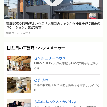
吉野BOOOTSモデルハウス「大開口のサッシから桜島を仰ぐ最高の
ロケーション」(鹿児島市)
創造ホーム 公式サイト
注目の工務店・ハウスメーカー
センチュリーハウス
ZERO-CUBEや人気の平屋で1,000万円からの家づ
くり
とまりの
予算の中で最大限の性能と快適さを追求した家づく
り
もみの木ハウス・かごしま
部屋干しでも洗濯物がサラリと乾くもみの木の家