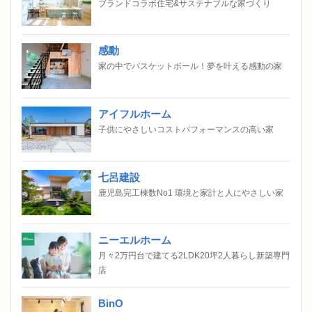
ブランドコラボ住宅&サステナブルな家づくり
感動
家の中でバスケットボール！夢を叶える感動の家
アイフルホーム
子供にやさしいコストパフォーマンスの高い家
七呂建設
鹿児島完工棟数No1 環境と家計と人にやさしい家
ニーエルホーム
月々2万円台で建てる2LDK20坪2人暮らし新築専門
店
BinO