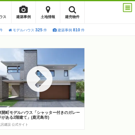
ウス
建築事例
土地情報
建売物件
325
810
件
モデルハウス
件
建築事例
件
東開町モデルハウス「シャッター付きのガレー
ジがある2階建て」(鹿児島市)
七呂建設 公式サイト