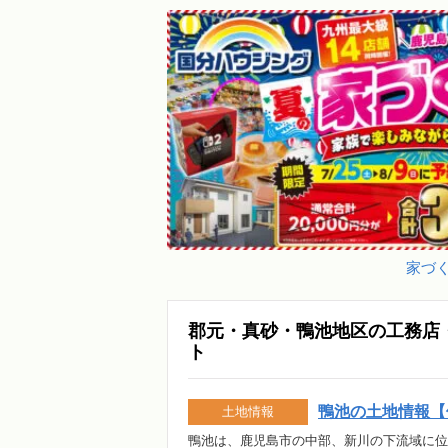
家づく
郡元・真砂・鴨池地区の工務店
ト
鴨池の土地情報【
土地情報
鴨池は、鹿児島市の中部、新川の下流域に位