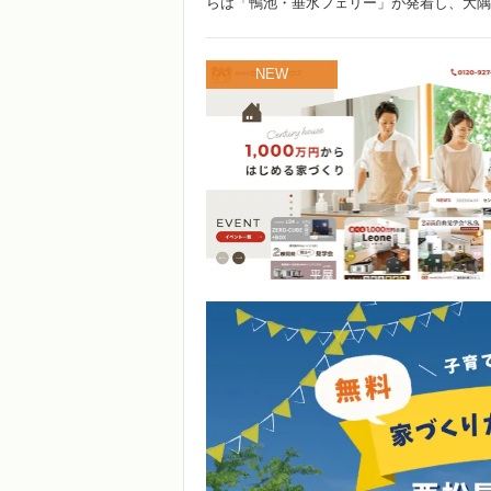
らは「鴨池・垂水フェリー」が発着し、大隅半 
NEW