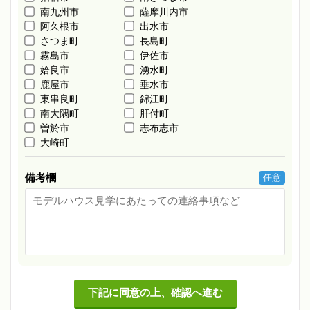
南九州市
薩摩川内市
阿久根市
出水市
さつま町
長島町
霧島市
伊佐市
姶良市
湧水町
鹿屋市
垂水市
東串良町
錦江町
南大隅町
肝付町
曽於市
志布志市
大崎町
備考欄
任意